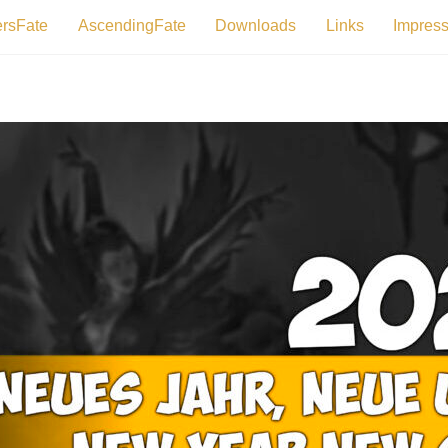
ersFate
AscendingFate
Downloads
Links
Impres